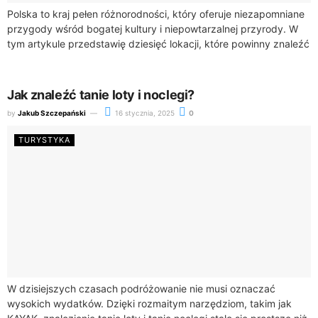
Polska to kraj pełen różnorodności, który oferuje niezapomniane
przygody wśród bogatej kultury i niepowtarzalnej przyrody. W
tym artykule przedstawię dziesięć lokacji, które powinny znaleźć
się na liście każdego turysty zainteresowanego...
Jak znaleźć tanie loty i noclegi?
by
Jakub Szczepański
16 stycznia, 2025
0
TURYSTYKA
W dzisiejszych czasach podróżowanie nie musi oznaczać
wysokich wydatków. Dzięki rozmaitym narzędziom, takim jak