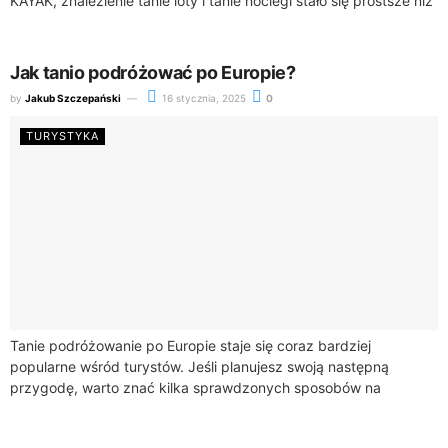
KAYAK, znalezienie tanie loty i tanie noclegi stało się prostsze niż
kiedykolwiek. Wystarczy kilka kliknięć, aby...
Jak tanio podróżować po Europie?
by
Jakub Szczepański
16 stycznia, 2025
0
TURYSTYKA
Tanie podróżowanie po Europie staje się coraz bardziej
popularne wśród turystów. Jeśli planujesz swoją następną
przygodę, warto znać kilka sprawdzonych sposobów na
oszczędności, które pomogą Ci cieszyć się podróżą bez...