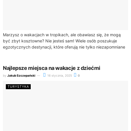
Marzysz o wakacjach w tropikach, ale obawiasz się, że mogą
być zbyt kosztowne? Nie jesteś sam! Wiele osób poszukuje
egzotycznych destynacji, które oferują nie tylko niezapomniane
widoki, ale także przystępne...
Najlepsze miejsca na wakacje z dziećmi
by
Jakub Szczepański
16 stycznia, 2025
0
TURYSTYKA