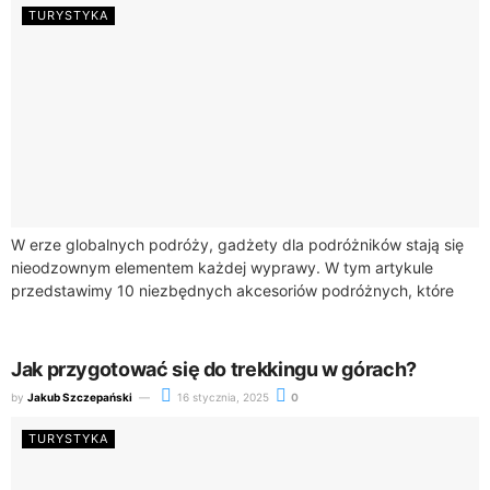
TURYSTYKA
W erze globalnych podróży, gadżety dla podróżników stają się
nieodzownym elementem każdej wyprawy. W tym artykule
przedstawimy 10 niezbędnych akcesoriów podróżnych, które
znacząco poprawiają komfort w podróży oraz ułatwiają
organizację...
Jak przygotować się do trekkingu w górach?
by
Jakub Szczepański
16 stycznia, 2025
0
TURYSTYKA