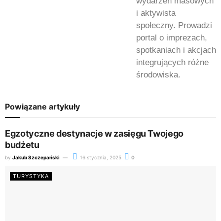
wydarzeń masowych
i aktywista
społeczny. Prowadzi
portal o imprezach,
spotkaniach i akcjach
integrujących różne
środowiska.
Powiązane artykuły
Egzotyczne destynacje w zasięgu Twojego
budżetu
by
Jakub Szczepański
16 stycznia, 2025
0
TURYSTYKA