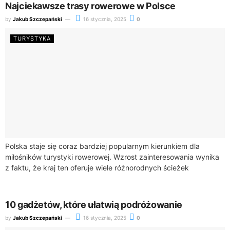
Najciekawsze trasy rowerowe w Polsce
by
Jakub Szczepański
16 stycznia, 2025
0
TURYSTYKA
Polska staje się coraz bardziej popularnym kierunkiem dla
miłośników turystyki rowerowej. Wzrost zainteresowania wynika
z faktu, że kraj ten oferuje wiele różnorodnych ścieżek
rowerowych, które można dostosować do różnych poziomów...
10 gadżetów, które ułatwią podróżowanie
by
Jakub Szczepański
16 stycznia, 2025
0