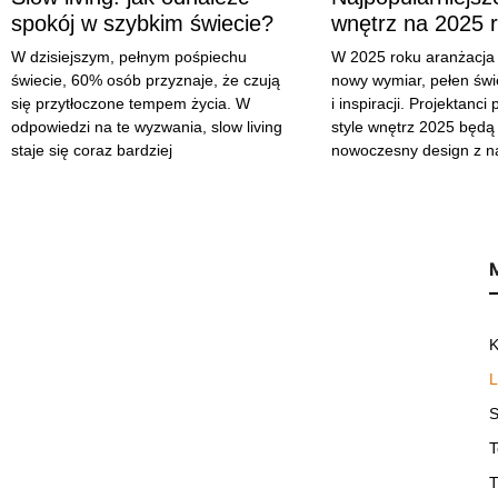
spokój w szybkim świecie?
wnętrz na 2025 
W dzisiejszym, pełnym pośpiechu
W 2025 roku aranżacja
świecie, 60% osób przyznaje, że czują
nowy wymiar, pełen św
się przytłoczone tempem życia. W
i inspiracji. Projektanci
odpowiedzi na te wyzwania, slow living
style wnętrz 2025 będą
staje się coraz bardziej
nowoczesny design z na
K
L
S
T
T