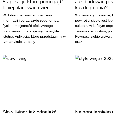
5 aplikacji, które pomogą Ci
Jak budować pew
lepiej planować dzień
każdego dnia?
W dobie intensywnego leczenia
W dzisiejszym świecie,
informacji i coraz szybszego tempa
pewności siebie jest kl
życia, umiejętność efektywnego
sukcesu w każdym aspe
planowania dnia staje się niezwykle
zarówno osobistym, ja
istotna. Aplikacje, które przedstawimy w
Pewność siebie wpływa
tym artykule, zostały
oraz
Slow living: jak odnaleźć
Najpopularniejsze