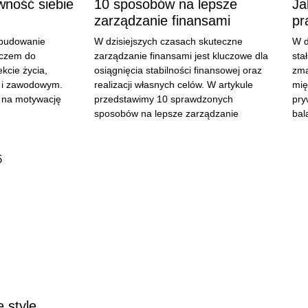
ność siebie
10 sposobów na lepsze
Ja
zarządzanie finansami
pr
 budowanie
W dzisiejszych czasach skuteczne
W d
uczem do
zarządzanie finansami jest kluczowe dla
sta
kcie życia,
osiągnięcia stabilności finansowej oraz
zma
k i zawodowym.
realizacji własnych celów. W artykule
mię
 na motywację
przedstawimy 10 sprawdzonych
pry
sposobów na lepsze zarządzanie
bal
 style