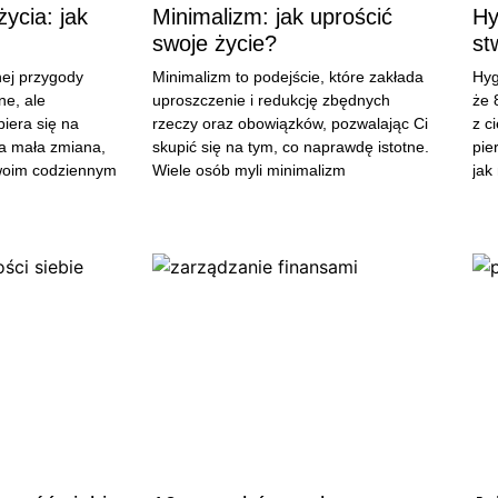
życia: jak
Minimalizm: jak uprościć
Hy
swoje życie?
st
ej przygody
Minimalizm to podejście, które zakłada
Hyg
e, ale
uproszczenie i redukcję zbędnych
że 
piera się na
rzeczy oraz obowiązków, pozwalając Ci
z c
a mała zmiana,
skupić się na tym, co naprawdę istotne.
pie
woim codziennym
Wiele osób myli minimalizm
jak