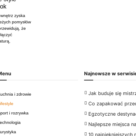
rok
 wnętrz zyska
ieżych pomysłów
 przewidują, że
 łączyć
turą,
Menu
Najnowsze w serwisi
Jak buduje się mist
uchnia i zdrowie
Co zapakować przed
ifestyle
port i rozrywka
Egzotyczne destyna
echnologia
Najlepsze miejsca n
urystyka
10 najpiękniejszych