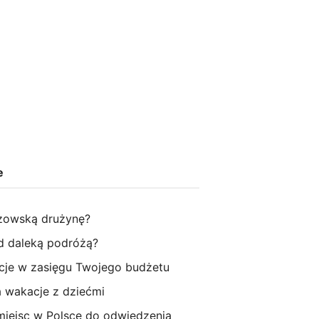
e
rzowską drużynę?
 daleką podróżą?
cje w zasięgu Twojego budżetu
a wakacje z dziećmi
 miejsc w Polsce do odwiedzenia