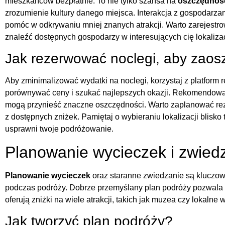
mieszkańców bezpłatnie. To nie tylko szansa na
oszczędnośc
zrozumienie kultury danego miejsca. Interakcja z gospodarz
pomóc w odkrywaniu mniej znanych atrakcji. Warto zarejestro
znaleźć dostępnych gospodarzy w interesujących cię lokaliza
Jak rezerwować noclegi, aby zaos
Aby zminimalizować wydatki na noclegi, korzystaj z platform
porównywać ceny i szukać najlepszych okazji. Rekomendowan
mogą przynieść znaczne oszczędności. Warto zaplanować re
z dostępnych zniżek. Pamiętaj o wybieraniu lokalizacji blisk
usprawni twoje podróżowanie.
Planowanie wycieczek i zwied
Planowanie wycieczek
oraz staranne zwiedzanie są kluczowe
podczas podróży. Dobrze przemyślany plan podróży pozwala na
oferują zniżki na wiele atrakcji, takich jak muzea czy lokalne
Jak tworzyć plan podróży?