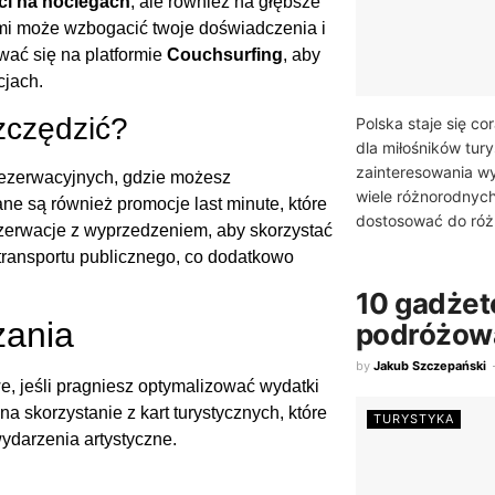
i na noclegach
, ale również na głębsze
ami może wzbogacić twoje doświadczenia i
wać się na platformie
Couchsurfing
, aby
cjach.
zczędzić?
Polska staje się c
dla miłośników tur
zainteresowania wyn
 rezerwacyjnych, gdzie możesz
wiele różnorodnyc
e są również promocje last minute, które
dostosować do róż
zerwacje z wyprzedzeniem, aby skorzystać
o transportu publicznego, co dodatkowo
10 gadżetó
zania
podróżow
by
Jakub Szczepański
, jeśli pragniesz optymalizować wydatki
 skorzystanie z kart turystycznych, które
TURYSTYKA
 wydarzenia artystyczne.