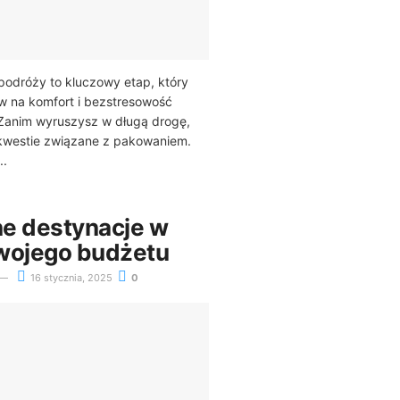
podróży to kluczowy etap, który
 na komfort i bezstresowość
Zanim wyruszysz w długą drogę,
kwestie związane z pakowaniem.
..
e destynacje w
wojego budżetu
16 stycznia, 2025
0