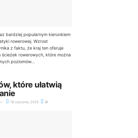
oraz bardziej popularnym kierunkiem
ystyki rowerowej. Wzrost
ika z faktu, że kraj ten oferuje
h ścieżek rowerowych, które można
nych poziomów...
w, które ułatwią
anie
16 stycznia, 2025
0