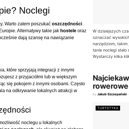
pie? Noclegi
ży. Warto zatem poszukać
oszczędności
Europie. Alternatywy takie jak
hostele
oraz
W dzisiejszych cz
oznaczać wysokich
ocześnie dają szansę na nawiązanie
narzędziom, takim j
tanie noclegi stało
Wystarczy kilka kli
 które sprzyjają integracji z innymi
Najciekaw
óżujesz z przyjaciółmi lub w większym
ląc się pokojem z innymi osobami. Często
rowerowe
a na odkrywanie lokalnych atrakcji w
by
Jakub Szczepański
zędności
TURYSTYKA
 możliwość noclegu u lokalnych