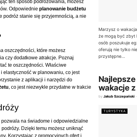
rając ten sposób podróżowania, możesz
atków. Odpowiednie
planowanie budżetu
 podróż stanie się przyjemnością, a nie
Marzysz o wakacjac
?
że mogą być zbyt 
osób poszukuje egz
oferują nie tylko n
na oszczędności, które możesz
przystępne...
nia czy dodatkowe atrakcje. Poznaj
tać te oszczędności. Właściwe
 elastyczność w planowaniu, co jest
Najlepsze
stanie z aplikacji i narzędzi do
wakacje z
żetu
, co jest niezwykle przydatne w trakcie
by
Jakub Szczepański
dróży
TURYSTYKA
, pozwala na świadome i odpowiedzialne
 z podróży. Dzięki temu możesz uniknąć
y. Korzystając z promocyjnych ofert i