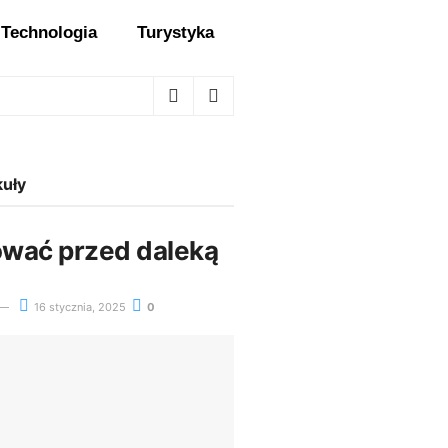
Technologia
Turystyka
kuły
wać przed daleką
16 stycznia, 2025
0