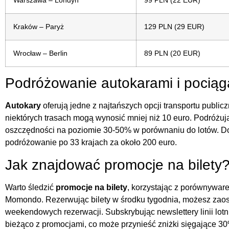
Warszawa – Londyn
99 PLN (22 EUR)
Kraków – Paryż
129 PLN (29 EUR)
Wrocław – Berlin
89 PLN (20 EUR)
Podróżowanie autokarami i pociąg
Autokary
oferują jedne z najtańszych opcji transportu publi
niektórych trasach mogą wynosić mniej niż 10 euro. Podróżu
oszczędności na poziomie 30-50% w porównaniu do lotów. Dod
podróżowanie po 33 krajach za około 200 euro.
Jak znajdować promocje na bilety
Warto śledzić
promocje na bilety
, korzystając z porównywar
Momondo. Rezerwując bilety w środku tygodnia, możesz zao
weekendowych rezerwacji. Subskrybując newslettery linii lotni
bieżąco z promocjami, co może przynieść zniżki sięgające 3