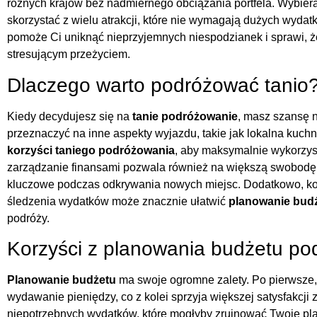
różnych krajów bez nadmiernego obciążania portfela. Wybie
skorzystać z wielu atrakcji, które nie wymagają dużych wyd
pomoże Ci uniknąć nieprzyjemnych niespodzianek i sprawi, że
stresującym przeżyciem.
Dlaczego warto podróżować tanio
Kiedy decydujesz się na
tanie podróżowanie
, masz szansę 
przeznaczyć na inne aspekty wyjazdu, takie jak lokalna kuch
korzyści taniego podróżowania
, aby maksymalnie wykorzys
zarządzanie finansami pozwala również na większą swobodę i
kluczowe podczas odkrywania nowych miejsc. Dodatkowo, korzy
śledzenia wydatków może znacznie ułatwić
planowanie bud
podróży.
Korzyści z planowania budżetu po
Planowanie budżetu
ma swoje ogromne zalety. Po pierwsze
wydawanie pieniędzy, co z kolei sprzyja większej satysfakcji
niepotrzebnych wydatków, które mogłyby zrujnować Twoje plan