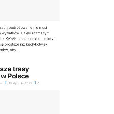
asach podróżowanie nie musi
 wydatków. Dzięki rozmaitym
ak KAYAK, znalezienie tanie loty i
 się prostsze niż kiedykolwiek.
knięć, aby...
sze trasy
 w Polsce
16 stycznia, 2025
0