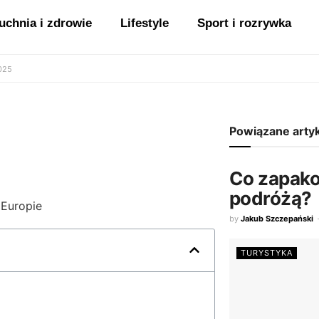
uchnia i zdrowie
Lifestyle
Sport i rozrywka
2025
Powiązane arty
Co zapako
podróżą?
by
Jakub Szczepański
TURYSTYKA