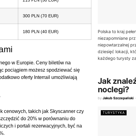
215 PLN (50 EUR)
300 PLN (70 EUR)
Polska to kraj pełe
180 PLN (40 EUR)
niezapomniane przy
niepowtarzalnej pr
ami
dziesięć lokacji, kt
każdego turysty za
cznego w Europie. Ceny biletów na
jąc pociągiem możesz spodziewać się
atkowo oferty Interrail umożliwiają
Jak znaleźć
noclegi?
?
by
Jakub Szczepański
ek cenowych, takich jak Skyscanner czy
TURYSTYKA
szczędzić do 20% w porównaniu do
czych i portali rezerwacyjnych, być na
0%.