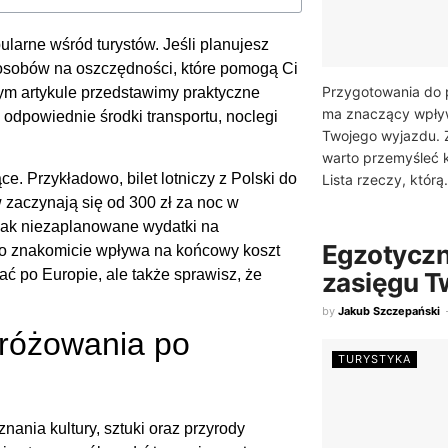
pularne wśród turystów. Jeśli planujesz
osobów na oszczędności, które pomogą Ci
Przygotowania do 
ym artykule przedstawimy praktyczne
ma znaczący wpływ
c odpowiednie środki transportu, noclegi
Twojego wyjazdu. 
warto przemyśleć 
. Przykładowo, bilet lotniczy z Polski do
Lista rzeczy, którą.
w zaczynają się od 300 zł za noc w
jak niezaplanowane wydatki na
Egzotyczn
co znakomicie wpływa na końcowy koszt
ać po Europie, ale także sprawisz, że
zasięgu T
by
Jakub Szczepański
różowania po
TURYSTYKA
ania kultury, sztuki oraz przyrody