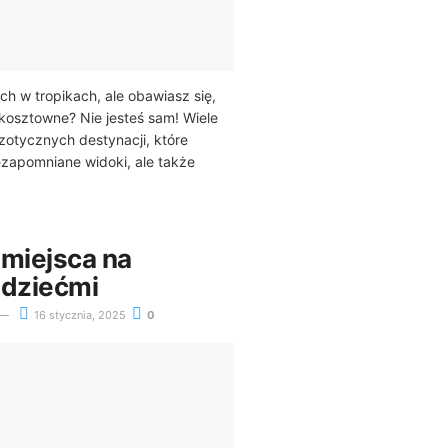
h w tropikach, ale obawiasz się,
kosztowne? Nie jesteś sam! Wiele
otycznych destynacji, które
iezapomniane widoki, ale także
 miejsca na
 dziećmi
16 stycznia, 2025
0