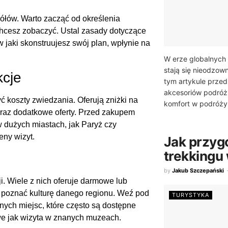
łów. Warto zacząć od określenia
 chcesz zobaczyć. Ustal zasady dotyczące
jaki skonstruujesz swój plan, wpłynie na
W erze globalnych
stają się nieodzo
kcje
tym artykule prze
akcesoriów podróż
yć koszty zwiedzania. Oferują zniżki na
komfort w podróży o
 oraz dodatkowe oferty. Przed zakupem
 w dużych miastach, jak Paryż czy
eny wizyt.
Jak przyg
trekkingu
by
Jakub Szczepański
i. Wiele z nich oferuje darmowe lub
 poznać kulturę danego regionu. Weź pod
TURYSTYKA
nych miejsc, które często są dostępne
we jak wizyta w znanych muzeach.