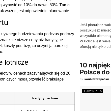
gą wynosić od 10% do nawet 50%.
Tanie
 jak ważne jest odpowiednie planowanie.
rtu
Jeśli planujesz wa
poszukujesz miejsc
fektywnego budżetowania podczas podróży
wszystkie element
 znacznie niższe ceny niż tradycyjne
W Polsce jest wiele
koszty podróży, co uczyni ją bardziej
oferują nie tylko ud
u.
e lotnicze
10 najpię
Polsce do
przeloty w cenach zaczynających się od 20
 lotniczych mogą przynieść brakujące
by
Jakub Szczepański
TURYSTYKA
Tradycyjne linie