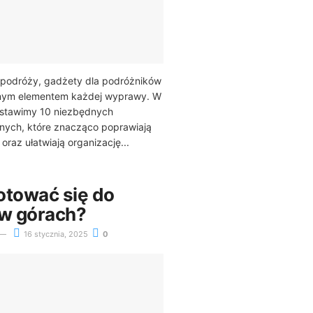
 podróży, gadżety dla podróżników
wnym elementem każdej wyprawy. W
dstawimy 10 niezbędnych
nych, które znacząco poprawiają
raz ułatwiają organizację...
otować się do
 w górach?
16 stycznia, 2025
0