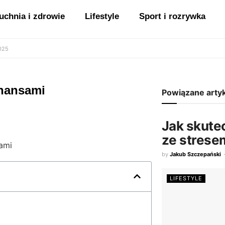
uchnia i zdrowie
Lifestyle
Sport i rozrywka
2025
inansami
Powiązane arty
Jak skute
ze strese
by
Jakub Szczepański
LIFESTYLE