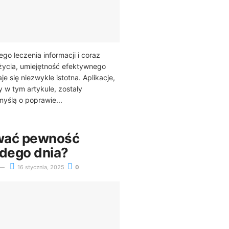
go leczenia informacji i coraz
ycia, umiejętność efektywnego
je się niezwykle istotna. Aplikacje,
 w tym artykule, zostały
yślą o poprawie...
wać pewność
żdego dnia?
16 stycznia, 2025
0