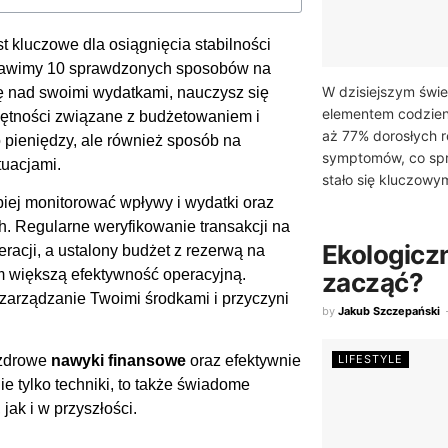
st kluczowe dla osiągnięcia stabilności
dstawimy 10 sprawdzonych sposobów na
W dzisiejszym świec
lę nad swoimi wydatkami, nauczysz się
elementem codzien
ętności związane z budżetowaniem i
aż 77% dorosłych r
 pieniędzy, ale również sposób na
symptomów, co spr
uacjami.
stało się kluczowym
piej monitorować wpływy i wydatki oraz
h. Regularne weryfikowanie transakcji na
Ekologiczn
acji, a ustalony budżet z rezerwą na
ym większą efektywność operacyjną.
zacząć?
zarządzanie Twoimi środkami i przyczyni
by
Jakub Szczepański
LIFESTYLE
 zdrowe
nawyki finansowe
oraz efektywnie
ie tylko techniki, to także świadome
jak i w przyszłości.