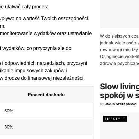
 ułatwić cały proces:
pływa na wartość Twoich oszczędności,
em.
monitorowanie wydatków oraz ustawianie
W dzisiejszych cza
jednak wiele osób
i wydatków, co przyczynia się do
równowagi między
Osiągnięcie work-li
zdrowia psychiczne
h i odpowiednich narzędziach, przyczyni
unikanie impulsowych zakupów i
 drodze do finansowej niezależności.
Slow livin
spokój w 
Procent dochodu
by
Jakub Szczepański
50%
LIFESTYLE
30%