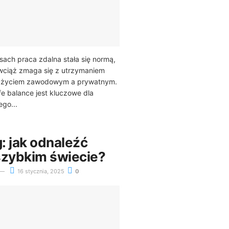
sach praca zdalna stała się normą,
 wciąż zmaga się z utrzymaniem
 życiem zawodowym a prywatnym.
fe balance jest kluczowe dla
go...
g: jak odnaleźć
szybkim świecie?
16 stycznia, 2025
0