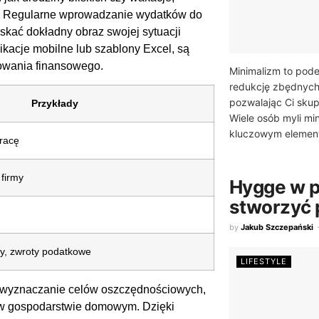
ami. Regularne wprowadzanie wydatków do
skać dokładny obraz swojej sytuacji
ikacje mobilne lub szablony Excel, są
owania finansowego.
Minimalizm to pode
redukcję zbędnych
pozwalając Ci skup
Przykłady
Wiele osób myli mi
kluczowym element
racę
 firmy
Hygge w p
stworzyć 
by
Jakub Szczepański
y, zwroty podatkowe
LIFESTYLE
m wyznaczanie celów oszczędnościowych,
 w gospodarstwie domowym. Dzięki