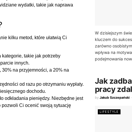
widziane wydatki, takie jak naprawa
?
W dzisiejszym świe
e kilku metod, które ułatwią Ci
kluczem do sukces
zarówno osobistym
wpływa na motywa
kategorie, takie jak potrzeby
podejmowania now
parcie innych.
, 30% na przyjemności, a 20% na
Jak zadb
zędności od razu po otrzymaniu wypłaty.
pracy zda
iesięcznego dochodu.
by
Jakub Szczepański
o odkładania pieniędzy. Niezbędne jest
 pozwoli Ci ocenić swoją sytuację
LIFESTYLE