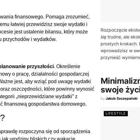
owania finansowego. Pomaga zrozumieć,
emu łatwiej przewidzisz swoje wydatki i
Rozpoczęcie ekol
esie jest ustalenie bilansu, który może
się trudne, ale eko
u przychodów i wydatków.
prostych krokach. 
wprowadzisz w sw
przynieść wymierne
planowanie przyszłości
. Określenie
mowy o pracę, działalności gospodarczej
Minimalizm
Ważne jest, aby wziąć pod uwagę wydatki
swoje życ
w, oraz oszczędności, które powinny wynosić
egorii „nieprzewidziane wydatki” z
by
Jakub Szczepański
ość finansową gospodarstwa domowego.
LIFESTYLE
t?
prawdę rozpoczyna się od sporządzenia
jak urodziny bliskich czy wakacje,