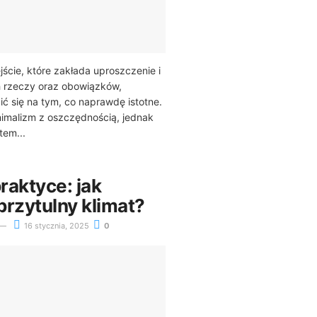
jście, które zakłada uproszczenie i
 rzeczy oraz obowiązków,
ić się na tym, co naprawdę istotne.
nimalizm z oszczędnością, jednak
em...
raktyce: jak
przytulny klimat?
16 stycznia, 2025
0