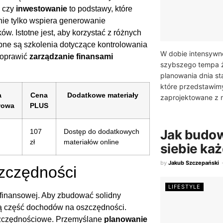
e czy
inwestowanie
to podstawy, które
ie tylko wspiera generowanie
. Istotne jest, aby korzystać z różnych
tępne są szkolenia dotyczące kontrolowania
W dobie intensywne
poprawić
zarządzanie finansami
szybszego tempa ż
planowania dnia sta
które przedstawimy
a
Cena
Dodatkowe materiały
zaprojektowane z m
wowa
PLUS
Jak budo
107
Dostęp do dodatkowych
zł
materiałów online
siebie ka
by
Jakub Szczepański
zczędności
LIFESTYLE
 finansowej. Aby zbudować solidny
ką część dochodów na oszczędności.
szczędnościowe. Przemyślane
planowanie