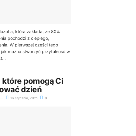
lozofia, która zakłada, że 80%
nia pochodzi z ciepłego,
nia. W pierwszej części tego
, jak można stworzyć przytulność w
...
i, które pomogą Ci
nować dzień
16 stycznia, 2025
0