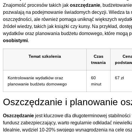
Znajomość procesów takich jak
oszczędzanie
, budżetowani
pozwalają na podejmowanie świadomych decyzji. Wiedza ta n
oszczędności, ale również pomaga uniknąć większych wydatków
źródeł wiedzy, takich jak książki czy kursy. Na przykład, dos
wydatków oraz planowania budżetu domowego, które mogą 
osobistymi
.
Temat szkolenia
Czas
Cen
trwania
podsta
Kontrolowanie wydatków oraz
60
67 zł
planowanie budżetu domowego
minut
Oszczędzanie i planowanie os
Oszczędzanie
jest kluczowe dla długoterminowej stabilności
fundusz zabezpieczający, warto regularnie odkładać niewiel
Idealnie, wydziel 10-20% swojego wynagrodzenia na cele o