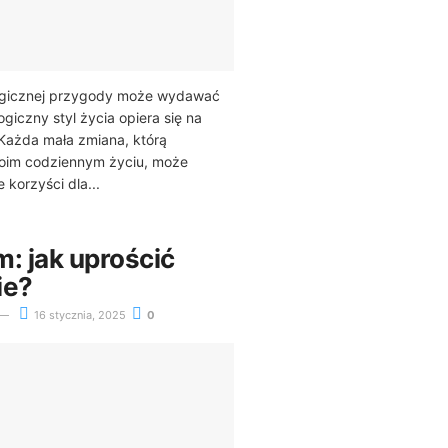
ogicznej przygody może wydawać
logiczny styl życia opiera się na
Każda mała zmiana, którą
oim codziennym życiu, może
 korzyści dla...
: jak uprościć
ie?
16 stycznia, 2025
0