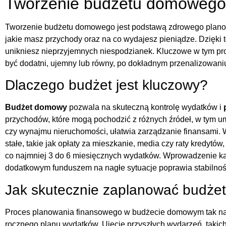
Tworzenie budżetu domowego
Tworzenie budżetu domowego jest podstawą zdrowego plan
jakie masz przychody oraz na co wydajesz pieniądze. Dzięki t
unikniesz nieprzyjemnych niespodzianek. Kluczowe w tym proc
być dodatni, ujemny lub równy, po dokładnym przenalizowani
Dlaczego budżet jest kluczowy?
Budżet domowy
pozwala na skuteczną kontrolę wydatków i
przychodów, które mogą pochodzić z różnych źródeł, w tym u
czy wynajmu nieruchomości, ułatwia zarządzanie finansami. 
stałe, takie jak opłaty za mieszkanie, media czy raty kredytó
co najmniej 3 do 6 miesięcznych wydatków. Wprowadzenie kat
dodatkowym funduszem na nagłe sytuacje poprawia stabiln
Jak skutecznie zaplanować budże
Proces planowania finansowego w budżecie domowym tak na
rocznego planu wydatków. Ujęcie przyszłych wydarzeń, takich 