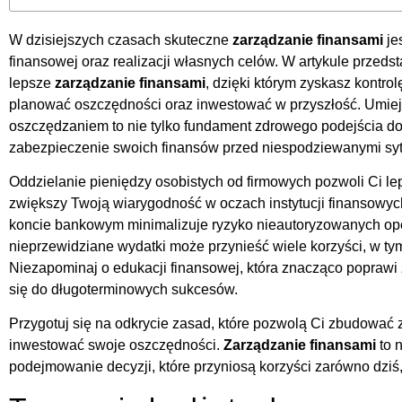
W dzisiejszych czasach skuteczne
zarządzanie finansami
je
finansowej oraz realizacji własnych celów. W artykule prze
lepsze
zarządzanie finansami
, dzięki którym zyskasz kontro
planować oszczędności oraz inwestować w przyszłość. Umiej
oszczędzaniem to nie tylko fundament zdrowego podejścia do
zabezpieczenie swoich finansów przed niespodziewanymi syt
Oddzielanie pieniędzy osobistych od firmowych pozwoli Ci le
zwiększy Twoją wiarygodność w oczach instytucji finansowyc
koncie bankowym minimalizuje ryzyko nieautoryzowanych oper
nieprzewidziane wydatki może przynieść wiele korzyści, w t
Niezapominaj o edukacji finansowej, która znacząco poprawi 
się do długoterminowych sukcesów.
Przygotuj się na odkrycie zasad, które pozwolą Ci zbudować
inwestować swoje oszczędności.
Zarządzanie finansami
to n
podejmowanie decyzji, które przyniosą korzyści zarówno dziś, 