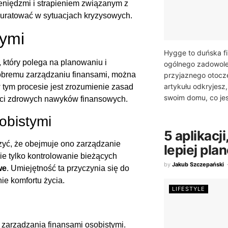
niędzmi i strapieniem związanym z
 uratować w sytuacjach kryzysowych.
tymi
Hygge to duńska fi
 który polega na planowaniu i
ogólnego zadowole
obremu zarządzaniu finansami, można
przyjaznego otocze
artykułu odkryjesz
 tym procesie jest zrozumienie zasad
swoim domu, co jest
taci zdrowych nawyków finansowych.
obistymi
5 aplikacj
zyć, że obejmuje ono zarządzanie
lepiej pla
e tylko kontrolowanie bieżących
by
Jakub Szczepański
we
. Umiejętność ta przyczynia się do
ie komfortu życia.
LIFESTYLE
zarządzania finansami osobistymi.