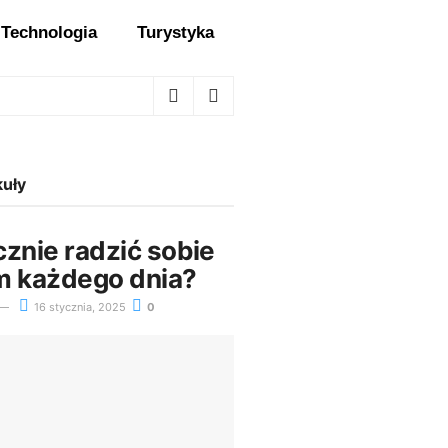
Technologia
Turystyka
kuły
cznie radzić sobie
m każdego dnia?
16 stycznia, 2025
0