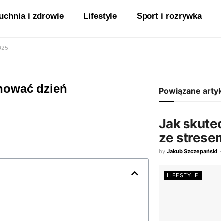
uchnia i zdrowie
Lifestyle
Sport i rozrywka
2025
anować dzień
Powiązane arty
Jak skute
ze strese
by
Jakub Szczepański
LIFESTYLE