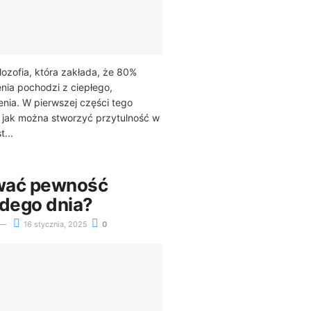
lozofia, która zakłada, że 80%
nia pochodzi z ciepłego,
nia. W pierwszej części tego
, jak można stworzyć przytulność w
...
wać pewność
żdego dnia?
16 stycznia, 2025
0