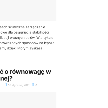
asach skuteczne zarządzanie
zowe dla osiągnięcia stabilności
lizacji własnych celów. W artykule
sprawdzonych sposobów na lepsze
ami, dzięki którym zyskasz
ać o równowagę w
lnej?
16 stycznia, 2025
0