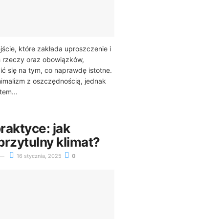
jście, które zakłada uproszczenie i
 rzeczy oraz obowiązków,
ić się na tym, co naprawdę istotne.
nimalizm z oszczędnością, jednak
em...
raktyce: jak
przytulny klimat?
16 stycznia, 2025
0