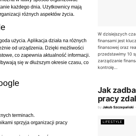
tanie każdego dnia. Użytkownicy mają
rganizacji różnych aspektów życia.
le
W dzisiejszych cz
finansami jest kluc
oda użycia. Aplikacja działa na różnych
finansowej oraz rea
leżnie od urządzenia. Dzięki możliwości
przedstawimy 10 
towe, co zapewnia aktualność informacji.
zarządzanie finans
bywają się w dłuższym okresie czasu, co
kontrolę...
oogle
Jak zadb
pracy zda
by
Jakub Szczepański
nych terminach.
LIFESTYLE
ikami sprzyja organizacji pracy