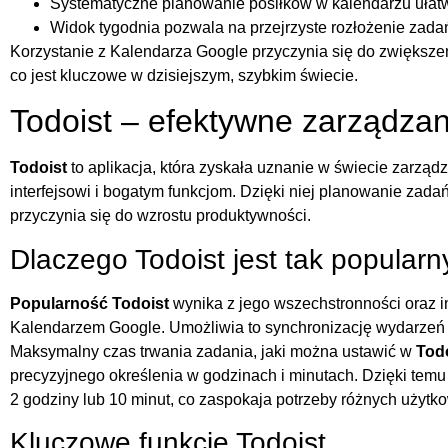
Systematyczne planowanie posiłków w kalendarzu ułatw
Widok tygodnia pozwala na przejrzyste rozłożenie zada
Korzystanie z Kalendarza Google przyczynia się do zwiększe
co jest kluczowe w dzisiejszym, szybkim świecie.
Todoist – efektywne zarządza
Todoist
to aplikacja, która zyskała uznanie w świecie zarząd
interfejsowi i bogatym funkcjom. Dzięki niej planowanie zadań 
przyczynia się do wzrostu produktywności.
Dlaczego Todoist jest tak popularn
Popularność
Todoist
wynika z jego wszechstronności oraz in
Kalendarzem Google. Umożliwia to synchronizację wydarzeń
Maksymalny czas trwania zadania, jaki można ustawić w
Tod
precyzyjnego określenia w godzinach i minutach. Dzięki tem
2 godziny lub 10 minut, co zaspokaja potrzeby różnych użytk
Kluczowe funkcje Todoist