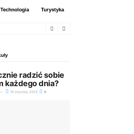
Technologia
Turystyka
kuły
cznie radzić sobie
m każdego dnia?
16 stycznia, 2025
0