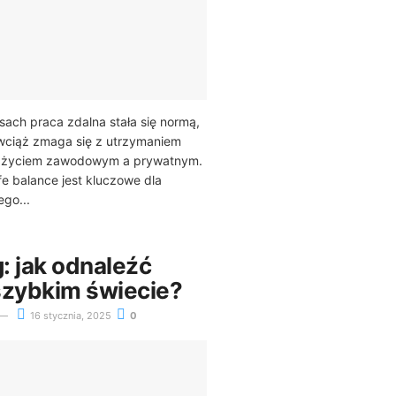
sach praca zdalna stała się normą,
 wciąż zmaga się z utrzymaniem
 życiem zawodowym a prywatnym.
fe balance jest kluczowe dla
go...
g: jak odnaleźć
szybkim świecie?
16 stycznia, 2025
0