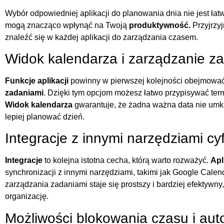
Wybór odpowiedniej aplikacji do planowania dnia nie jest łatwy.
mogą znacząco wpłynąć na Twoją
produktywność.
Przyjrzy
znaleźć się w każdej aplikacji do zarządzania czasem.
Widok kalendarza i zarządzanie z
Funkcje aplikacji
powinny w pierwszej kolejności obejmowa
zadaniami
. Dzięki tym opcjom możesz łatwo przypisywać term
Widok kalendarza
gwarantuje, że żadna ważna data nie umkn
lepiej planować dzień.
Integracje z innymi narzędziami cy
Integracje
to kolejna istotna cecha, którą warto rozważyć.
Apl
synchronizacji z innymi narzędziami, takimi jak Google Calen
zarządzania zadaniami staje się prostszy i bardziej efektywn
organizację.
Możliwości blokowania czasu i aut