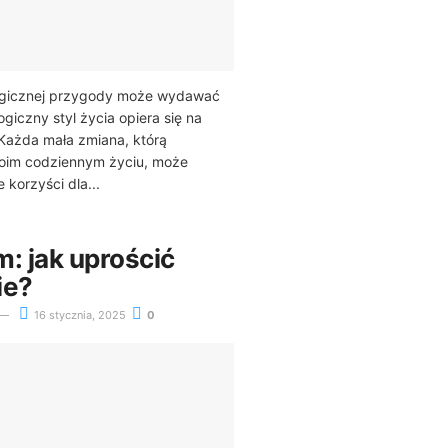
ogicznej przygody może wydawać
logiczny styl życia opiera się na
Każda mała zmiana, którą
oim codziennym życiu, może
 korzyści dla...
: jak uprościć
ie?
16 stycznia, 2025
0