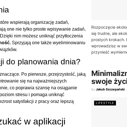
nia
które wspierają organizację zadań,
Rozpoczęcie ekol
ają one nie tylko proste wpisywanie zadań,
się trudne, ale eko
 Dzięki nim możesz uniknąć przytłoczenia
prostych krokach. 
ność.
Sprzyjają one także wyeliminowaniu
wprowadzisz w sw
wiązków.
przynieść wymierne
cji do planowania dnia?
Minimalizm
 znaczące. Po pierwsze, przejrzystość, jaką
swoje życ
ntrowanie się na najważniejszych
nnie, co poprawia szansę na osiąganie
by
Jakub Szczepański
a poziom stresu i pomaga uniknąć
ost satysfakcji z pracy oraz lepszą
LIFESTYLE
ukać w aplikacji