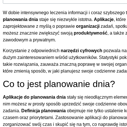
W dobie intensywnego leczenia informacji i coraz szybszego
planowania dnia
staje się niezwykle istotna.
Aplikacje
, któr
zaprojektowane z myślą o poprawie
organizacji
zadań, spotk
możesz znacznie zwiększyć swoją
produktywność
, a takż
zawodowym a prywatnym.
Korzystanie z odpowiednich
narzędzi cyfrowych
pozwala na 
dużym zainteresowaniem wśród użytkowników. Statystyki poka
takie rozwiązania, zauważa znaczną poprawę w swojej organiza
które zmienią sposób, w jaki planujesz swoje codzienne zada
Co to jest planowanie dnia?
Aplikacje do planowania dnia
stały się nieodłącznym elemen
nim możesz w prosty sposób uprzedzić swoje codzienne obo
zadania.
Definicja planowania
obejmuje nie tylko ustalenie k
czasem oraz priorytetami. Zastosowanie aplikacji do planowa
zorganizować swój czas i skupić się na tym, co naprawdę isto