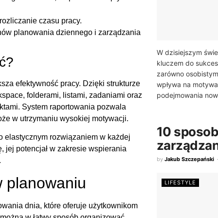
rozliczanie czasu pracy.
nów planowania dziennego i zarządzania
W dzisiejszym świe
ść?
kluczem do sukces
zarówno osobistym
sza efektywność pracy. Dzięki strukturze
wpływa na motywa
podejmowania now
pace, folderami, listami, zadaniami oraz
ektami. System raportowania pozwala
oże w utrzymaniu wysokiej motywacji.
10 sposob
 go elastycznym rozwiązaniem w każdej
zarządzan
, jej potencjał w zakresie wspierania
by
Jakub Szczepański
.
w planowaniu
LIFESTYLE
owania dnia, które oferuje użytkownikom
ji można w łatwy sposób organizować