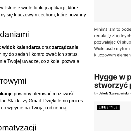
 Istnieje wiele funkcji aplikacji, które
jmy się kluczowym cechom, które powinny
Minimalizm to pode
adaniami
redukcję zbędnych
pozwalając Ci skup
ć
widok kalendarza
oraz
zarządzanie
Wiele osób myli mi
iny do zadań i kontrolować ich status.
kluczowym element
ie Twojej uwadze, co z kolei pozwala
Hygge w p
frowymi
stworzyć 
by
Jakub Szczepański
ikacje
powinny oferować możliwość
dar, Slack czy Gmail. Dzięki temu proces
LIFESTYLE
y, co wpłynie na Twoją codzienną
omatyzacji