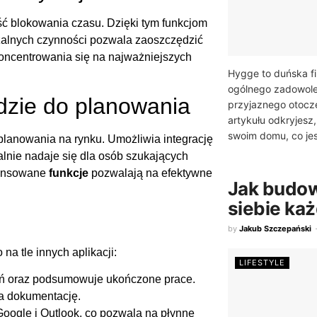
ć blokowania czasu. Dzięki tym funkcjom
zalnych czynności pozwala zaoszczędzić
skoncentrowania się na najważniejszych
Hygge to duńska fi
ogólnego zadowole
dzie do planowania
przyjaznego otocze
artykułu odkryjesz
swoim domu, co jest
planowania na rynku. Umożliwia integrację
lnie nadaje się dla osób szukających
wansowane
funkcje
pozwalają na efektywne
Jak budo
siebie ka
by
Jakub Szczepański
 na tle innych aplikacji:
LIFESTYLE
dań oraz podsumowuje ukończone prace.
ia dokumentację.
oogle i Outlook, co pozwala na płynne