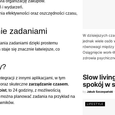
ia organizację zakupów.
ń i wydarzeń.
nia efektywności oraz oszczędności czasu,
nie zadaniami
W dzisiejszych cza
jednak wiele osób
zania zadaniami dzięki prostemu
równowagi między
staje się znacznie łatwiejsze, co
Osiągnięcie work-li
zdrowia psychiczne
y?
Slow livin
tegracji z innymi aplikacjami, w tym
spokój w 
 oraz skuteczne
zarządzanie czasem.
oist
, to 24 godziny, z możliwością
by
Jakub Szczepański
u można planować zadania na przykład na
owników.
LIFESTYLE