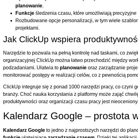
planowanie
.
Funkcje
śledzenia czasu, które umożliwiają precyzyjne 
Rozbudowane opcje personalizacji, w tym wiele szablo
projektami.
Jak ClickUp wspiera produktywno
Narzędzie to pozwala na pełną kontrolę nad taskami, co zwięk
organizacyjnej ClickUp można łatwo przechodzić między works
podzadaniami. Ułatwia to
planowanie
oraz zarządzanie proj
monitorować postępy w realizacji celów, co z pewnością pom
ClickUp integruje się z ponad 1000 narzędzi pracy, co czyni
branży. Choć nauka korzystania z platformy może zająć chwilę
produktywności oraz organizacji czasu pracy jest nieoceniony
Kalendarz Google – prostota 
Kalendarz Google
to jedno z najprostszych narzędzi do plan
funkcje
ułatwiające
zarządzanie czasem.
Dzięki tej aplikac