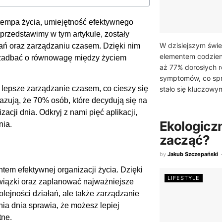
 tempa życia, umiejętność efektywnego
e przedstawimy w tym artykule, zostały
W dzisiejszym świec
ań oraz zarządzaniu czasem. Dzięki nim
elementem codzien
e zadbać o równowagę między życiem
aż 77% dorosłych r
symptomów, co spr
lepsze zarządzanie czasem, co cieszy się
stało się kluczowym
zują, że 70% osób, które decydują się na
cji dnia. Odkryj z nami pięć aplikacji,
Ekologiczn
nia.
zacząć?
by
Jakub Szczepański
tem efektywnej organizacji życia. Dzięki
LIFESTYLE
wiązki oraz zaplanować najważniejsze
olejności działań, ale także zarządzanie
nia dnia sprawia, że możesz lepiej
tne.