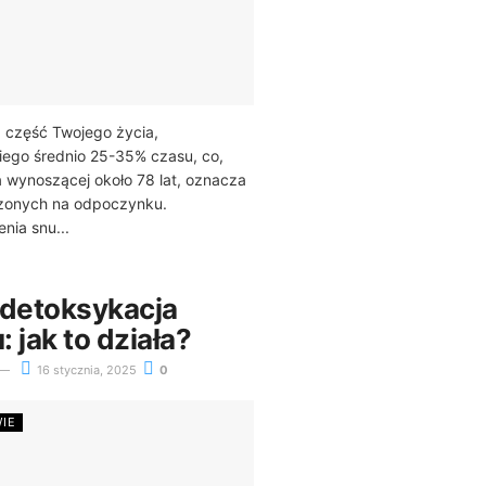
ą część Twojego życia,
iego średnio 25-35% czasu, co,
a wynoszącej około 78 lat, oznacza
dzonych na odpoczynku.
nia snu...
 detoksykacja
 jak to działa?
16 stycznia, 2025
0
WIE