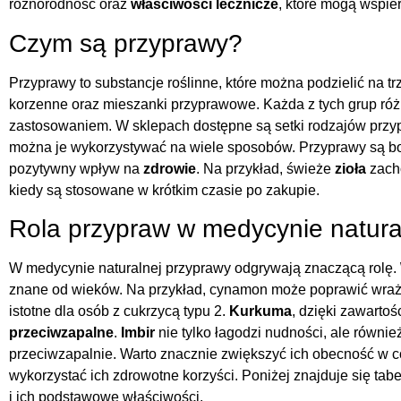
różnorodność oraz
właściwości lecznicze
, które mogą wspi
Czym są przyprawy?
Przyprawy to substancje roślinne, które można podzielić na t
korzenne oraz mieszanki przyprawowe. Każda z tych grup róż
zastosowaniem. W sklepach dostępne są setki rodzajów przyp
można je wykorzystywać na wiele sposobów. Przyprawy są bo
pozytywny wpływ na
zdrowie
. Na przykład, świeże
zioła
zach
kiedy są stosowane w krótkim czasie po zakupie.
Rola przypraw w medycynie natura
W medycynie naturalnej przyprawy odgrywają znaczącą rolę.
znane od wieków. Na przykład, cynamon może poprawić wrażli
istotne dla osób z cukrzycą typu 2.
Kurkuma
, dzięki zawartoś
przeciwzapalne
.
Imbir
nie tylko łagodzi nudności, ale równie
przeciwzapalnie. Warto znacznie zwiększyć ich obecność w c
wykorzystać ich zdrowotne korzyści. Poniżej znajduje się tabe
i ich podstawowe właściwości.