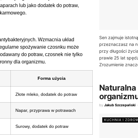
naparach lub jako dodatek do potraw,
pokarmowego.
Sen zajmuje istotn
antybakteryjnych. Wzmacnia układ
przeznaczasz na n
Regularne spożywanie czosnku może
przy długości życi
Dodawany do potraw, czosnek nie tylko
prawie 25 lat spę
hronny dla organizmu.
Zrozumienie znacze
Forma użycia
Naturalna
organizmu:
Złote mleko, dodatek do potraw
by
Jakub Szczepański
Napar, przyprawa w potrawach
KUCHNIA I ZDRO
Surowy, dodatek do potraw