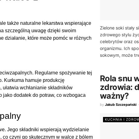
le także naturalne lekarstwa wspierające
Zielone soki stały
na szczególną uwagę dzięki swoim
zdrowego stylu życ
ne działanie, które może pomóc w różnych
celebrytów oraz o
organizmu. Ich sp
sokowym, może trw
zeciwzapalnych. Regularne spożywanie tej
Rola snu 
o. Kurkuma hamuje produkcję
zdrowia: d
 ułatwia wchłanianie składników
ważny?
b jako dodatek do potraw, co wzbogaca
by
Jakub Szczepański
apalny
KUCHNIA I ZDRO
e. Jego składniki wspierają wydzielanie
e, co czyni go skutecznym w walce z bólem