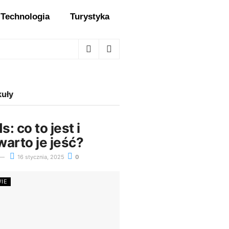
Technologia
Turystyka
kuły
: co to jest i
arto je jeść?
16 stycznia, 2025
0
WIE