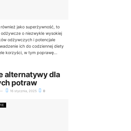
 również jako superżywność, to
y odżywcze o niezwykle wysokiej
ków odżywczych i potencjale
adzenie ich do codziennej diety
le korzyści, w tym poprawę...
 alternatywy dla
ych potraw
16 stycznia, 2025
0
WIE