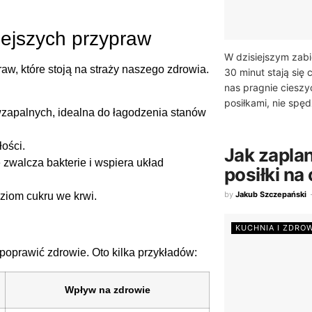
iejszych przypraw
W dzisiejszym zab
raw, które stoją na straży naszego zdrowia.
30 minut stają się
nas pragnie cieszy
posiłkami, nie spęd
wzapalnych, idealna do łagodzenia stanów
ości.
Jak zapl
 zwalcza bakterie i wspiera układ
posiłki na
by
Jakub Szczepański
oziom cukru we krwi.
KUCHNIA I ZDRO
oprawić zdrowie. Oto kilka przykładów:
Wpływ na zdrowie