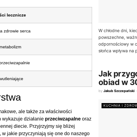
ci lecznicze
W chłodne dni, kied
ra zdrowie serca
powszechne, ważne
odpornościowy w c
 metabolizm
słońca wpływa na p
 przeciwzapalnie
Jak przyg
utleniające
obiad w 3
by
Jakub Szczepański
rstwa
KUCHNIA I ZDRO
makowe, ale także za właściwości
h wykazuje działanie
przeciwzapalne
oraz
nnej diecie. Przyjrzyjmy się bliżej
w jakie przyczyniają się one do naszego