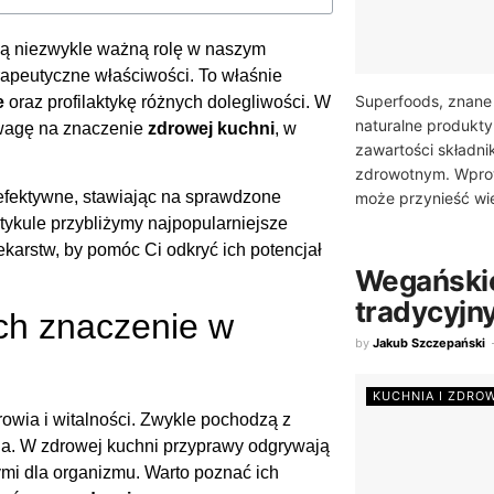
ią niezwykle ważną rolę w naszym
rapeutyczne właściwości. To właśnie
Superfoods, znane
e
oraz profilaktykę różnych dolegliwości. W
naturalne produkt
 uwagę na znaczenie
zdrowej kuchni
, w
zawartości składni
zdrowotnym. Wprow
fektywne, stawiając na sprawdzone
może przynieść wie
tykule przybliżymy najpopularniejsze
karstw, by pomóc Ci odkryć ich potencjał
Wegańskie
tradycyjn
ch znaczenie w
by
Jakub Szczepański
KUCHNIA I ZDRO
drowia i witalności. Zwykle pochodzą z
ia. W zdrowej kuchni przyprawy odgrywają
zymi dla organizmu. Warto poznać ich