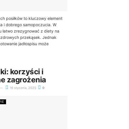
ch posiłków to kluczowy element
ia i dobrego samopoczucia. W
u łatwo zrezygnować z diety na
iezdrowych przekąsek. Jednak
otowanie jadłospisu może
ki: korzyści i
ne zagrożenia
16 stycznia, 2025
0
WIE