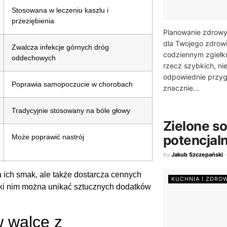
Stosowana w leczeniu kaszlu i
przeziębienia
Planowanie zdrowy
dla Twojego zdrow
Zwalcza infekcje górnych dróg
codziennym zgiełk
oddechowych
rzecz szybkich, n
odpowiednie przyg
Poprawia samopoczucie w chorobach
znacznie...
Tradycyjnie stosowany na bóle głowy
Zielone so
potencjal
Może poprawić nastrój
by
Jakub Szczepański
ich smak, ale także dostarcza cennych
KUCHNIA I ZDRO
ęki nim można unikać sztucznych dodatków
w walce z