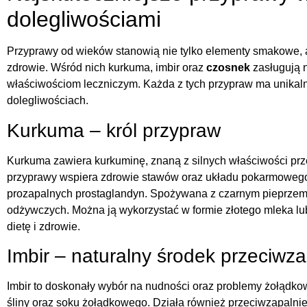
dolegliwościami
Przyprawy od wieków stanowią nie tylko elementy smakowe, a
zdrowie. Wśród nich kurkuma, imbir oraz
czosnek
zasługują 
właściwościom leczniczym. Każda z tych przypraw ma unikal
dolegliwościach.
Kurkuma – król przypraw
Kurkuma zawiera kurkuminę, znaną z silnych właściwości pr
przyprawy wspiera zdrowie stawów oraz układu pokarmoweg
prozapalnych prostaglandyn. Spożywana z czarnym pieprzem,
odżywczych. Można ją wykorzystać w formie złotego mleka lu
dietę i zdrowie.
Imbir – naturalny środek przeciwz
Imbir to doskonały wybór na nudności oraz problemy żołądkow
śliny oraz soku żołądkowego. Działa również przeciwzapalni