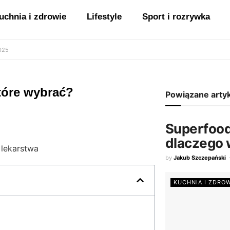
uchnia i zdrowie
Lifestyle
Sport i rozrywka
2025
które wybrać?
Powiązane arty
Superfoods
dlaczego w
by
Jakub Szczepański
KUCHNIA I ZDRO