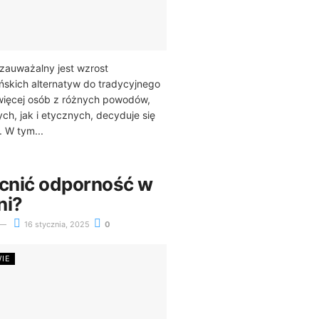
 zauważalny jest wzrost
ńskich alternatyw do tradycyjnego
 więcej osób z różnych powodów,
h, jak i etycznych, decyduje się
. W tym...
cnić odporność w
ni?
16 stycznia, 2025
0
WIE