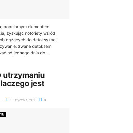
 się popularnym elementem
ia, zyskując notoriety wśród
sób dążących do detoksykacji
ożywanie, zwane detoksem
ać od jednego dnia do...
w utrzymaniu
laczego jest
16 stycznia, 2025
0
WIE