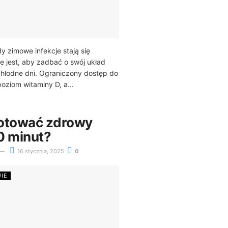
y zimowe infekcje stają się
 jest, aby zadbać o swój układ
hłodne dni. Ograniczony dostęp do
oziom witaminy D, a...
otować zdrowy
0 minut?
16 stycznia, 2025
0
WIE