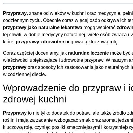
Przyprawy
, znane od wieków w kuchni oraz medycynie, pełn
codziennym życiu. Obecnie coraz więcej osób odkrywa ich te
przyprawy jako naturalne lekarstwa
mogą wspierać
zdrowi
tej chwili, w dobie medycyny naturalnej, wiele osób zwraca
której
przyprawy zdrowotne
odgrywają kluczową rolę.
Coraz częściej doceniamy, jak
naturalne leczenie
może być e
właściwości upiększające i zdrowotne przypraw. W naszym ar
przyprawy
oraz sposoby ich zastosowania jako naturalnych le
w codziennej diecie.
Wprowadzenie do przypraw i i
zdrowej kuchni
Przyprawy
to nie tylko dodatek do potraw, ale także źródło z
roślin i mają za zadanie wzbogacać smak oraz aromat jedzen
kluczową rolę, czyniąc posiłki smaczniejszymi i korzystniejs