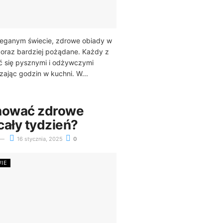
ieganym świecie, zdrowe obiady w
 coraz bardziej pożądane. Każdy z
ć się pysznymi i odżywczymi
zając godzin w kuchni. W...
anować zdrowe
 cały tydzień?
16 stycznia, 2025
0
WIE