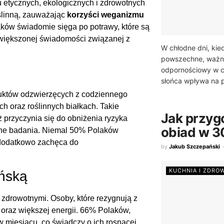
u etycznych, ekologicznych i zdrowotnych
ślinną, zauważając
korzyści weganizmu
ków świadomie sięga po potrawy, które są
zwiększonej świadomości związanej z
W chłodne dni, kied
powszechne, ważne
odpornościowy w c
słońca wpływa na p
uktów odzwierzęcych z codziennego
h oraz roślinnych białkach. Takie
Jak przyg
ż przyczynia się do obniżenia ryzyka
obiad w 3
óżne badania. Niemal 50% Polaków
 dodatkowo zachęca do
by
Jakub Szczepański
KUCHNIA I ZDRO
ańską
 zdrowotnymi. Osoby, które rezygnują z
oraz większej energii. 66% Polaków,
 w miesiącu, co świadczy o ich rosnącej