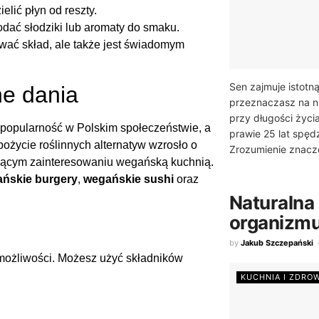
lić płyn od reszty.
dać słodziki lub aromaty do smaku.
ować skład, ale także jest świadomym
Sen zajmuje istotn
ne dania
przeznaczasz na n
przy długości życi
popularność w Polskim społeczeństwie, a
prawie 25 lat spę
życie roślinnych alternatyw wzrosło o
Zrozumienie znacze
nącym zainteresowaniu wegańską kuchnią.
ńskie burgery
,
wegańskie sushi
oraz
Naturalna
organizmu:
by
Jakub Szczepański
 możliwości. Możesz użyć składników
KUCHNIA I ZDRO