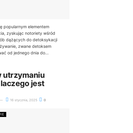
 się popularnym elementem
ia, zyskując notoriety wśród
sób dążących do detoksykacji
ożywanie, zwane detoksem
ać od jednego dnia do...
w utrzymaniu
laczego jest
16 stycznia, 2025
0
WIE