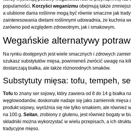
popularności.
Korzyści weganizmu
obejmują także zmniejsz
a ulubione dania roślinne mogą być równie smaczne jak trady
zainteresowania dietami roślinnymi udowadnia, że kuchnia 
zarówno pod względem zdrowotnym, jak i smakowym.
Wegańskie alternatywy potraw
Na rynku dostępnych jest wiele smacznych i zdrowych zamien
szukasz substytutów mięsa, powinieneś zwrócić uwagę na kilka
dostarczają białka, ale także różnorodnych smaków.
Substytuty mięsa: tofu, tempeh, se
Tofu
to znany ser sojowy, który zawiera od 8 do 14 g białka na
węglowodanów, doskonale nadaje się jako zamiennik mięsa
produkt sojowy, wyróżnia się nie tylko smakiem, ale również 
na 100 g.
Seitan
, zrobiony z glutenu, jest również bogaty w bi
składniki można wykorzystać w wielu przepisach, a ich strukt
tradycyjne mięso.