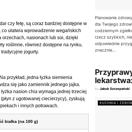
Planowanie zdrowy
dar czy fetę, są coraz bardziej dostępne w
dla Twojego zdrow
, co ułatwia wprowadzenie wegańskich
codziennym zgiełk
rzecz szybkich, n
 orzechach, nasionach lub soi, dzięki
odpowiednie przyg
y roślinne, również dostępne na rynku,
znacznie...
tradycyjne jogurty.
Przyprawy
a przykład, jedna łyżka siemienia
lekarstwa
dza się jako zamiennik jednego jajka.
by
Jakub Szczepański
 łyżka nasion chia wymaga jednej trzeciej
 (płyn z ugotowanej ciecierzycy), zyskują
KUCHNIA I ZDRO
piekach i innych potrawach.
ć białka (na 100 g)