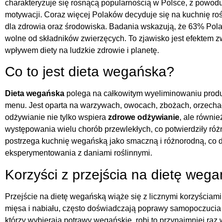
charakteryzuje się rosnącą popularnością w Polsce, z powod
motywacji. Coraz więcej Polaków decyduje się na kuchnię ro
dla zdrowia oraz środowiska. Badania wskazują, że 63% Pola
wolne od składników zwierzęcych. To zjawisko jest efektem 
wpływem diety na ludzkie zdrowie i planetę.
Co to jest dieta wegańska?
Dieta wegańska
polega na całkowitym wyeliminowaniu prod
menu. Jest oparta na warzywach, owocach, zbożach, orzechac
odżywianie nie tylko wspiera
zdrowe odżywianie
, ale równie
występowania wielu chorób przewlekłych, co potwierdziły r
postrzega kuchnię wegańską jako smaczną i różnorodną, co
eksperymentowania z daniami roślinnymi.
Korzyści z przejścia na dietę weg
Przejście na dietę wegańską wiąże się z licznymi korzyściami
mięsa i nabiału, często doświadczają poprawy samopoczucia 
którzy wybierają potrawy wegańskie, robi to przynajmniej raz