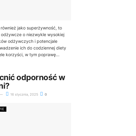
 również jako superżywność, to
y odżywcze o niezwykle wysokiej
ków odżywczych i potencjale
adzenie ich do codziennej diety
le korzyści, w tym poprawę...
cnić odporność w
ni?
16 stycznia, 2025
0
WIE