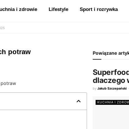
uchnia i zdrowie
Lifestyle
Sport i rozrywka
2025
ch potraw
Powiązane arty
Superfoods
dlaczego w
by
Jakub Szczepański
KUCHNIA I ZDRO