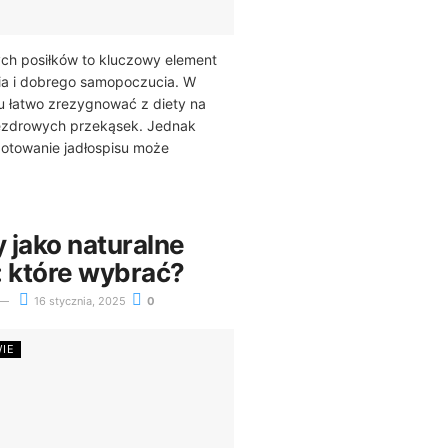
ch posiłków to kluczowy element
ia i dobrego samopoczucia. W
u łatwo zrezygnować z diety na
iezdrowych przekąsek. Jednak
otowanie jadłospisu może
 jako naturalne
: które wybrać?
16 stycznia, 2025
0
WIE