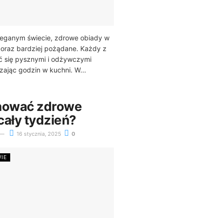
ieganym świecie, zdrowe obiady w
 coraz bardziej pożądane. Każdy z
ć się pysznymi i odżywczymi
zając godzin w kuchni. W...
anować zdrowe
 cały tydzień?
16 stycznia, 2025
0
WIE