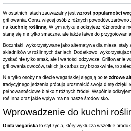
W ostatnich latach zauważalny jest
wzrost popularności we
grillowania. Coraz więcej osób z różnych powodów, zarówno z
na
kuchnię roślinną
. W tym artykule odkryjesz różnorodne m
staną się nie tylko smaczne, ale także łatwe do przygotowania
Boczniaki, wykorzystywane jako alternatywa dla mięsa, stały 
składników w roślinnych daniach. Dodatkowo, wykorzystując
zyskać nie tylko smak, ale i wartości odżywcze. Grillowanie 
grillowania owoców, takich jak arbuz czy brzoskwinie, to zaled
Nie tylko osoby na diecie wegańskiej sięgają po te
zdrowe al
tradycyjnego jedzenia próbują urozmaicić swoją dietę dzięki 
pełnowartościowe białko z różnych źródeł. Wspólnie odkryjemy
roślinna oraz jakie wpływ ma na nasze środowisko.
Wprowadzenie do kuchni rośli
Dieta wegańska
to styl życia, który wyklucza wszelkie prod