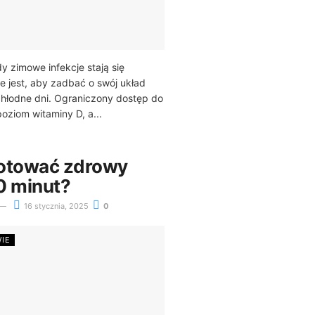
y zimowe infekcje stają się
 jest, aby zadbać o swój układ
hłodne dni. Ograniczony dostęp do
oziom witaminy D, a...
otować zdrowy
0 minut?
16 stycznia, 2025
0
WIE