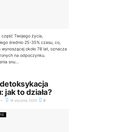
ą część Twojego życia,
iego średnio 25-35% czasu, co,
a wynoszącej około 78 lat, oznacza
dzonych na odpoczynku.
nia snu...
 detoksykacja
 jak to działa?
16 stycznia, 2025
0
WIE