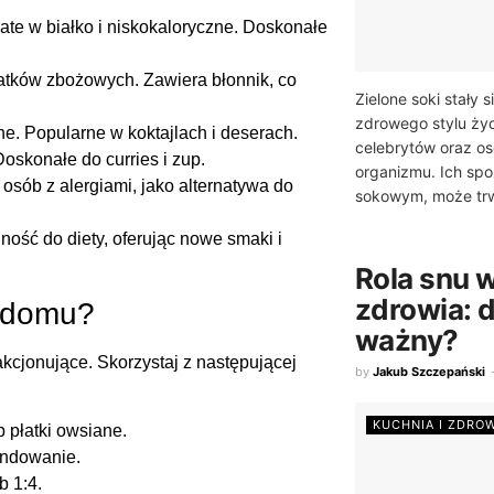
gate w białko i niskokaloryczne. Doskonałe
łatków zbożowych. Zawiera błonnik, co
Zielone soki stały
zdrowego stylu życ
e. Popularne w koktajlach i deserach.
celebrytów oraz o
oskonałe do curries i zup.
organizmu. Ich sp
 osób z alergiami, jako alternatywa do
sokowym, może trw
ość do diety, oferując nowe smaki i
Rola snu 
zdrowia: d
w domu?
ważny?
akcjonujące. Skorzystaj z następującej
by
Jakub Szczepański
KUCHNIA I ZDRO
b płatki owsiane.
lendowanie.
b 1:4.