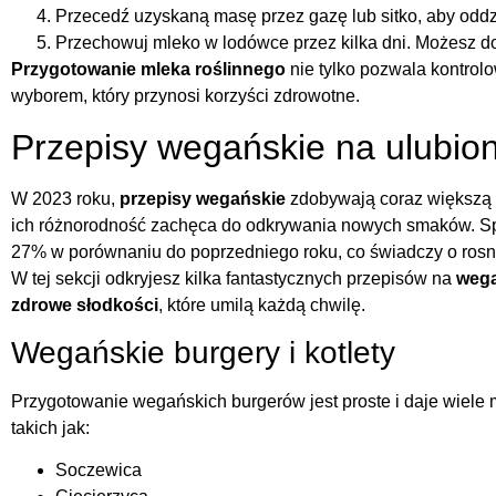
Przecedź uzyskaną masę przez gazę lub sitko, aby oddzie
Przechowuj mleko w lodówce przez kilka dni. Możesz do
Przygotowanie mleka roślinnego
nie tylko pozwala kontrol
wyborem, który przynosi korzyści zdrowotne.
Przepisy wegańskie na ulubio
W 2023 roku,
przepisy wegańskie
zdobywają coraz większą 
ich różnorodność zachęca do odkrywania nowych smaków. Spo
27% w porównaniu do poprzedniego roku, co świadczy o ros
W tej sekcji odkryjesz kilka fantastycznych przepisów na
wega
zdrowe słodkości
, które umilą każdą chwilę.
Wegańskie burgery i kotlety
Przygotowanie wegańskich burgerów jest proste i daje wiele
takich jak:
Soczewica