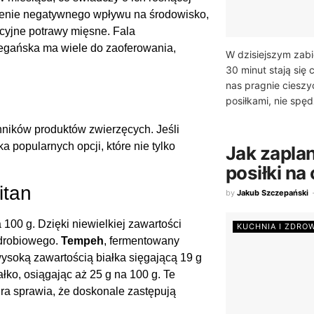
enie negatywnego wpływu na środowisko,
cyjne potrawy mięsne. Fala
wegańska ma wiele do zaoferowania,
W dzisiejszym zab
30 minut stają się
nas pragnie cieszy
posiłkami, nie spęd
ników produktów zwierzęcych. Jeśli
 popularnych opcji, które nie tylko
Jak zapl
posiłki na
itan
by
Jakub Szczepański
 100 g. Dzięki niewielkiej zawartości
KUCHNIA I ZDRO
 drobiowego.
Tempeh
, fermentowany
wysoką zawartością białka sięgającą 19 g
ałko, osiągając aż 25 g na 100 g. Te
ura sprawia, że doskonale zastępują