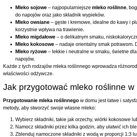
Mleko sojowe
– najpopularniejsze
mleko roślinne
, bo
do napojów oraz jako składnik wypieków.
Mleko owsiane
– gęste i kremowe, idealne do kawy i p
korzystnie wpływa na trawienie.
Mleko migdałowe
– o delikatnym smaku, niskokaloryczn
Mleko kokosowe
– nadaje orientalny smak potrawom. D
Mleko ryżowe
– lekkie i neutralne w smaku, świetne dla
napojów.
Każde z tych rodzajów mleka roślinnego wprowadza różnorodn
właściwości odżywcze.
Jak przygotować mleko roślinne 
Przygotowanie mleka roślinnego
w domu jest łatwe i satysf
metody, aby stworzyć swoje własne mleko:
Wybierz składniki, takie jak orzechy, wiórki kokosowe lu
Namocz składniki przez kilka godzin, aby ułatwić ich b
Zblenduj namoczone składniki z wodą w proporcji 1:3 lu