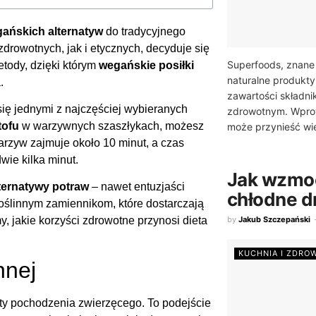
gańskich alternatyw
do tradycyjnego
drowotnych, jak i etycznych, decyduje się
Superfoods, znane
etody, dzięki którym
wegańskie posiłki
naturalne produkt
.
zawartości składni
się jednymi z najczęściej wybieranych
zdrowotnym. Wprow
tofu
w warzywnych szaszłykach, możesz
może przynieść wie
warzyw zajmuje około 10 minut, a czas
wie kilka minut.
Jak wzmo
ternatywy potraw
– nawet entuzjaści
chłodne d
roślinnym zamiennikom, które dostarczają
by
Jakub Szczepański
, jakie korzyści zdrowotne przynosi dieta
KUCHNIA I ZDRO
nnej
ukty pochodzenia zwierzęcego. To podejście